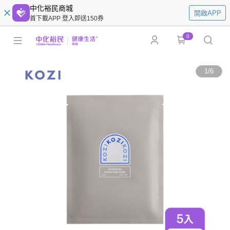
中化裕民商城
開啟APP
首下載APP 登入即送150券
0
1
/
6