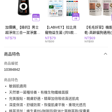
Apple Pay
街口支付
悠遊付
加價購_【綠的】男士
【LABiVET】拉比貝
【毛毛好室】機
超淨效三合一潔淨露
寵物益生菌 (共5款可
乾-高齡貓狗適用
全盈+PAY
200ml(濃郁麝香)
選) 1.5gx2包/盒、
10g/櫻桃鴨肉8g)
NT$79
NT$79
NT$69
NT$99
NT$99
2gx2包/盒
Hami Point
相關說明
商品特色
「Hami Point」為中華電信所提供之點數服務，可於會員專區綁定中華電信
會員帳號後，即可在購物車使用 Hami Point 折抵消費金額 (1點等於1元)。
運送方式
商品編號
10384842
全家取貨付款
每筆NT$80，滿NT$799(含以上)免運費
商品特色
敏弱肌適用
付款後全家取貨
天然單一菌種培養，有機生物纖維面膜
每筆NT$80，滿NT$799(含以上)免運費
完美服貼，親膚舒適，精華加倍吸收直送肌底
萊爾富取貨付款
深度保濕、舒緩防禦，恢復肌膚平衡、重現光透亮
每筆NT$80，滿NT$799(含以上)免運費
植萃添加：維生素B5/咖啡因/歐洲七葉樹萃取/尿囊素