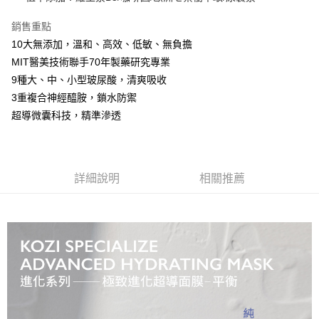
付款後萊爾富取貨
銷售重點
每筆NT$80，滿NT$799(含以上)免運費
10大無添加，溫和、高效、低敏、無負擔
MIT醫美技術聯手70年製藥研究專業
7-11取貨付款
9種大、中、小型玻尿酸，清爽吸收
每筆NT$80，滿NT$799(含以上)免運費
3重複合神經醯胺，鎖水防禦
付款後7-11取貨
超導微囊科技，精準滲透
每筆NT$80，滿NT$799(含以上)免運費
宅配
每筆NT$100，滿NT$799(含以上)免運費
詳細說明
相關推薦