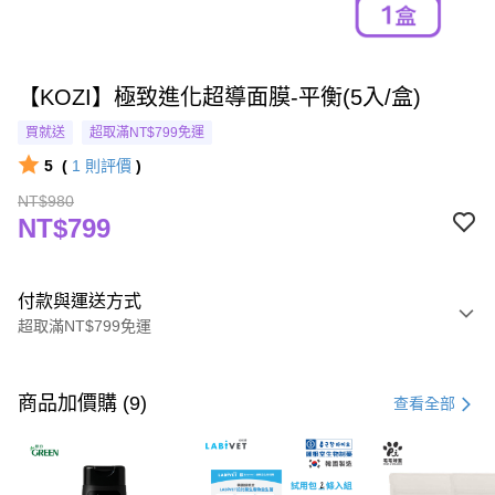
【KOZI】極致進化超導面膜-平衡(5入/盒)
買就送
超取滿NT$799免運
5
(
1
則評價
)
NT$980
NT$799
付款與運送方式
超取滿NT$799免運
付款方式
信用卡一次付款
商品加價購 (9)
查看全部
超商取貨付款
LINE Pay