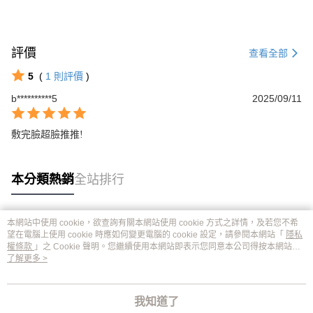
評價
查看全部
5
(
1
則評價
)
b**********5
2025/09/11
敷完臉超臉推推!
本分類熱銷
全站排行
本網站中使用 cookie，欲查詢有關本網站使用 cookie 方式之詳情，及若您不希
熱門標籤
望在電腦上使用 cookie 時應如何變更電腦的 cookie 設定，請參閱本網站「
隱私
權條款
」之 Cookie 聲明。您繼續使用本網站即表示您同意本公司得按本網站使
用條款之 Cookie 聲明使用 cookie。
了解更多 >
我知道了