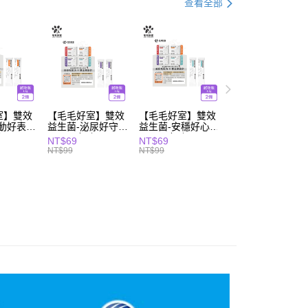
查看全部
室】雙效
【毛毛好室】雙效
【毛毛好室】雙效
行動好表現
益生菌-泌尿好守護
益生菌-安穩好心情
/組
1.5gx2包/組
1.5gx2包/組
NT$69
NT$69
NT$99
NT$99