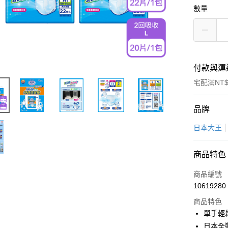
數量
付款與運
宅配滿NT$
付款方式
品牌
信用卡一
日本大王
LINE Pay
商品特色
Apple Pay
商品編號
街口支付
10619280
商品特色
悠遊付
單手輕
全盈+PAY
日本全