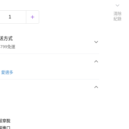
清除
紀錄
送方式
799免運
次付款
愛適多
鬆穿脫
裝進口