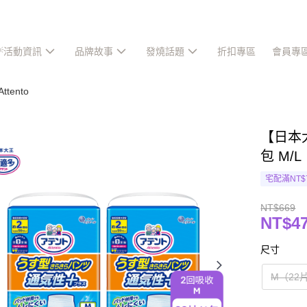
💡活動資訊
品牌故事
發燒話題
折扣專區
會員專
tento
【日本
包 M/L
宅配滿NT$
NT$669
NT$4
尺寸
M（22