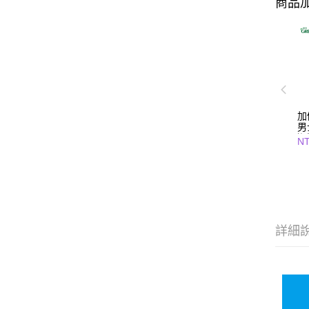
商品加
加
男
潔
N
麝
詳細