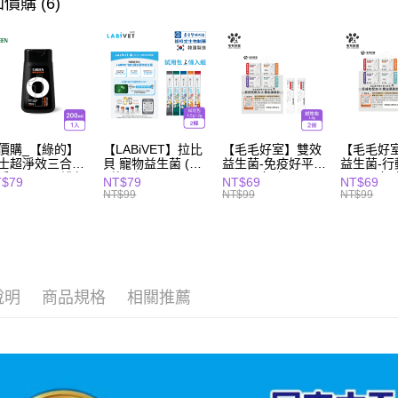
價購 (6)
價購_【綠的】
【LABiVET】拉比
【毛毛好室】雙效
【毛毛好
士超淨效三合一
貝 寵物益生菌 (共
益生菌-免疫好平衡
益生菌-
淨露200ml(濃郁
5款可選) 1.5gx2
1.5gx2包/組
1.5gx2包
T$79
NT$79
NT$69
NT$69
香)
包/盒、2gx2包/盒
NT$99
NT$99
NT$99
說明
商品規格
相關推薦