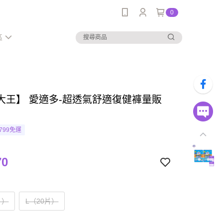
0
區
大王】 愛適多-超透氣舒適復健褲量販
799免運
70
片）
L（20片）