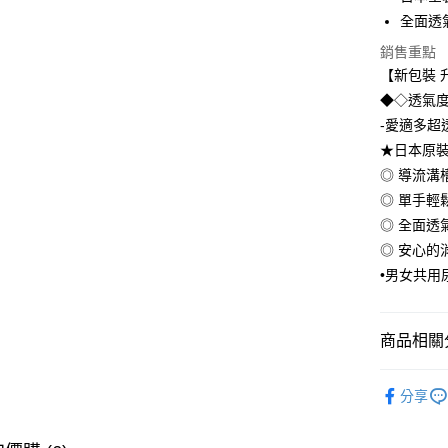
全面透
Hami Poin
相關說明
銷售重點
「Hami
【新包裝 
ATM付款
信會員帳號後
◆◇透氣度升
元)。
-愛適多超
運送方式
★日本原
◎ 導流溝
宅配
◎ 單手輕
每筆NT$1
◎ 全面透
◎ 安心的
•男女共用
商品相關分
🔸依品牌
分享
▹ 成人紙