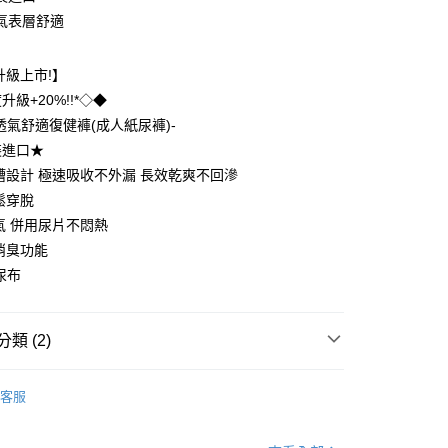
氣表層舒適
t
 Point」為中華電信所提供之點數服務，可於會員專區綁定中華電
升級上市!】
，即可在購物車使用 Hami Point 折抵消費金額 (1點等於1
級+20%!!*◇◆
透氣舒適復健褲(成人紙尿褲)-
裝進口★
槽設計 極速吸收不外漏 長效乾爽不回滲
鬆穿脫
00，滿NT$799(含以上)免運費
氣 併用尿片不悶熱
消臭功能
尿布
類 (2)

elleair 日本大王
成人照護 | 愛適多Attento
客服
尿褲
褲型