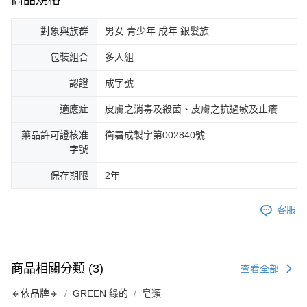
對象與族群
男女 青少年 成年 銀髮族
包裝組合
多入組
認證
成字號
適應症
皮膚之消毒及殺菌、皮膚之抗過敏及止癢
藥品許可證核准
衛署成製字第002840號
字號
保存期限
2年
客服
商品相關分類 (3)
查看全部
🔸依品牌🔸
GREEN 綠的
皂類