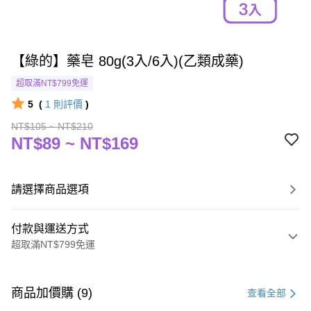
【綠的】藥皂 80g(3入/6入)(乙類成藥)
超取滿NT$799免運
5
(
1
則評價
)
NT$105 ~ NT$210
NT$89 ~ NT$169
請選擇商品選項
付款與運送方式
超取滿NT$799免運
付款方式
信用卡一次付款
商品加價購 (9)
查看全部