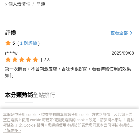
▹ 個人清潔🫧
皂類
評價
查看全部
5
(
1
則評價
)
r*****w
2025/09/08
|
3入
第一次購買，不會刺激皮膚，香味也很好聞，看看持續使用的效果
如何
本分類熱銷
全站排行
本網站中使用 cookie，欲查詢有關本網站使用 cookie 方式之詳情，及若您不希
熱門標籤
望在電腦上使用 cookie 時應如何變更電腦的 cookie 設定，請參閱本網站「
隱私
權條款
」之 Cookie 聲明。您繼續使用本網站即表示您同意本公司得按本網站使
用條款之 Cookie 聲明使用 cookie。
了解更多 >