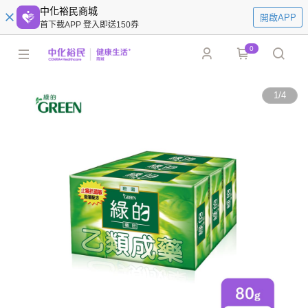
中化裕民商城
開啟APP
首下載APP 登入即送150券
0
1
/
4