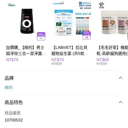
超商取貨付款
LINE Pay
Apple Pay
街口支付
悠遊付
加價購_【綠的】男士
【LABiVET】拉比貝
【毛毛好室】機
超淨效三合一潔淨露
寵物益生菌 (共5款可
乾-高齡貓狗適用
全盈+PAY
200ml(濃郁麝香)
選) 1.5gx2包/盒、
10g/櫻桃鴨肉8g)
NT$79
NT$79
NT$69
NT$99
NT$99
2gx2包/盒
Hami Point
相關說明
品牌
「Hami Point」為中華電信所提供之點數服務，可於會員專區綁定中華電信
會員帳號後，即可在購物車使用 Hami Point 折抵消費金額 (1點等於1元)。
運送方式
綠的
全家取貨付款
商品特色
每筆NT$80，滿NT$799(含以上)免運費
商品編號
付款後全家取貨
10700532
每筆NT$80，滿NT$799(含以上)免運費