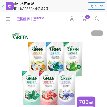
中化裕民商城
開啟APP
首下載APP 登入即送150券
0
1
/
5