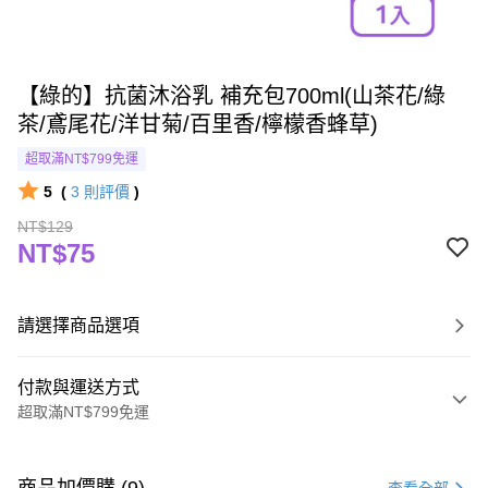
【綠的】抗菌沐浴乳 補充包700ml(山茶花/綠
茶/鳶尾花/洋甘菊/百里香/檸檬香蜂草)
超取滿NT$799免運
5
(
3
則評價
)
NT$129
NT$75
請選擇商品選項
付款與運送方式
超取滿NT$799免運
付款方式
信用卡一次付款