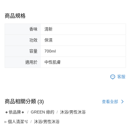
商品規格
香味
清新
功效
保濕
容量
700ml
適用於
中性肌膚
客服
商品相關分類 (3)
查看全部
🔸依品牌🔸
GREEN 綠的
沐浴/男性沐浴
▹ 個人清潔🫧
沐浴/男性沐浴