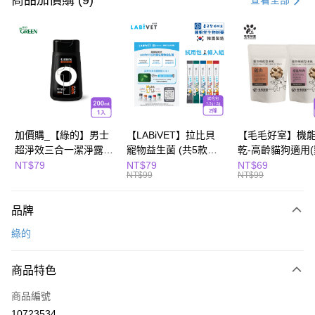
商品加價購 (9)
查看全部
超商取貨付款
LINE Pay
Apple Pay
街口支付
悠遊付
加價購_【綠的】男士
【LABiVET】拉比貝
【毛毛好室】機
超淨效三合一潔淨露
寵物益生菌 (共5款可
乾-高齡貓狗適用
全盈+PAY
200ml(濃郁麝香)
選) 1.5gx2包/盒、
10g/櫻桃鴨肉8g)
NT$79
NT$79
NT$69
NT$99
NT$99
2gx2包/盒
Hami Point
相關說明
品牌
「Hami Point」為中華電信所提供之點數服務，可於會員專區綁定中華電信
會員帳號後，即可在購物車使用 Hami Point 折抵消費金額 (1點等於1元)。
運送方式
綠的
全家取貨付款
商品特色
每筆NT$80，滿NT$799(含以上)免運費
商品編號
付款後全家取貨
10723534