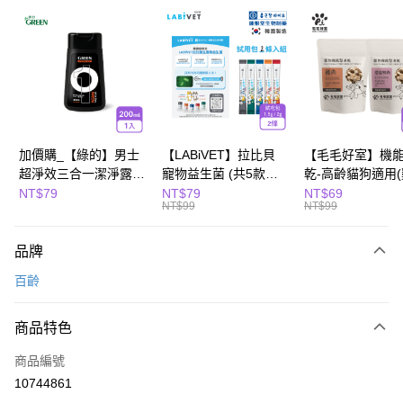
超商取貨付款
LINE Pay
Apple Pay
街口支付
悠遊付
加價購_【綠的】男士
【LABiVET】拉比貝
【毛毛好室】機
超淨效三合一潔淨露
寵物益生菌 (共5款可
乾-高齡貓狗適用
全盈+PAY
200ml(濃郁麝香)
選) 1.5gx2包/盒、
10g/櫻桃鴨肉8g)
NT$79
NT$79
NT$69
NT$99
NT$99
2gx2包/盒
Hami Point
相關說明
品牌
「Hami Point」為中華電信所提供之點數服務，可於會員專區綁定中華電信
會員帳號後，即可在購物車使用 Hami Point 折抵消費金額 (1點等於1元)。
運送方式
百齡
全家取貨付款
商品特色
每筆NT$80，滿NT$799(含以上)免運費
商品編號
付款後全家取貨
10744861
每筆NT$80，滿NT$799(含以上)免運費