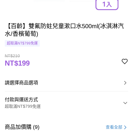
【百齡】雙氟防蛀兒童漱口水500ml(冰淇淋汽
水/香檳葡萄)
超取滿NT$799免運
NT$210
NT$199
請選擇商品選項
付款與運送方式
超取滿NT$799免運
付款方式
信用卡一次付款
商品加價購 (9)
查看全部