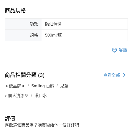
商品規格
功效
防蛀清潔
規格
500ml/瓶
客服
商品相關分類 (3)
查看全部
🔸依品牌🔸
Smiling 百齡
兒童
▹ 個人清潔🫧
漱口水
評價
喜歡這個商品嗎？購買後給他一個好評吧