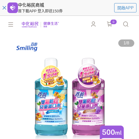
中化裕民商城
開啟APP
首下載APP 登入即送150券
0
1
/
8