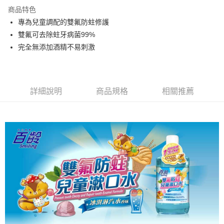
商品特色
萊爾富取貨付款
專為兒童調配的雙氟防蛀修護
每筆NT$80，滿NT$799(含以上)免運費
雙氟可去除蛀牙病菌99%
付款後萊爾富取貨
完全無添加酒精不易刺激
每筆NT$80，滿NT$799(含以上)免運費
7-11取貨付款
每筆NT$80，滿NT$799(含以上)免運費
詳細說明
商品規格
相關推薦
付款後7-11取貨
每筆NT$80，滿NT$799(含以上)免運費
宅配
每筆NT$100，滿NT$799(含以上)免運費