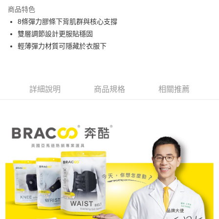
商品特色
萊爾富取貨付款
8條彈力膠條下背肌群與核心支撐
每筆NT$80，滿NT$799(含以上)免運費
雙層調節設計更服貼穩固
付款後萊爾富取貨
輕薄彈力材質可隱藏於衣服下
每筆NT$80，滿NT$799(含以上)免運費
7-11取貨付款
每筆NT$80，滿NT$799(含以上)免運費
詳細說明
商品規格
相關推薦
付款後7-11取貨
每筆NT$80，滿NT$799(含以上)免運費
宅配
每筆NT$100，滿NT$799(含以上)免運費