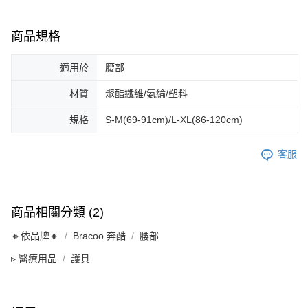
商品規格
適用於
腰部
材質
聚酯纖維/氨綸/塑料
規格
S-M(69-91cm)/L-XL(86-120cm)
客服
商品相關分類 (2)
🔸依品牌🔸
Bracoo 奔酷
腰部
▹ 醫療用品
護具