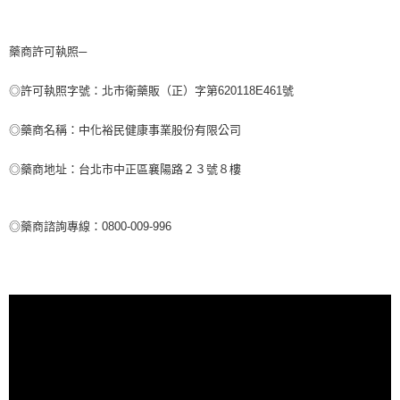
藥商許可執照─
◎許可執照字號：北市衛藥販（正）字第620118E461號
◎藥商名稱：中化裕民健康事業股份有限公司
◎藥商地址：台北市中正區襄陽路２３號８樓
◎藥商諮詢專線：0800-009-996