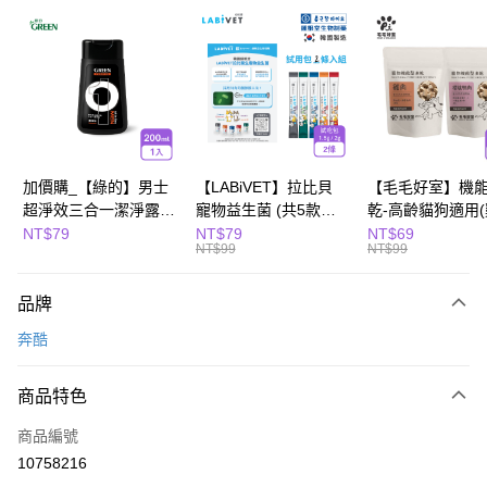
超商取貨付款
LINE Pay
Apple Pay
街口支付
悠遊付
加價購_【綠的】男士
【LABiVET】拉比貝
【毛毛好室】機
超淨效三合一潔淨露
寵物益生菌 (共5款可
乾-高齡貓狗適用
全盈+PAY
200ml(濃郁麝香)
選) 1.5gx2包/盒、
10g/櫻桃鴨肉8g)
NT$79
NT$79
NT$69
NT$99
NT$99
2gx2包/盒
Hami Point
相關說明
品牌
「Hami Point」為中華電信所提供之點數服務，可於會員專區綁定中華電信
會員帳號後，即可在購物車使用 Hami Point 折抵消費金額 (1點等於1元)。
運送方式
奔酷
全家取貨付款
商品特色
每筆NT$80，滿NT$799(含以上)免運費
商品編號
付款後全家取貨
10758216
每筆NT$80，滿NT$799(含以上)免運費