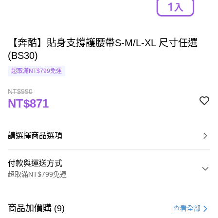
【奔酷】貼身支撐護腰帶S-M/L-XL 尺寸任選
(BS30)
超取滿NT$799免運
NT$990
NT$871
請選擇商品選項
付款與運送方式
超取滿NT$799免運
付款方式
信用卡一次付款
商品加價購 (9)
查看全部