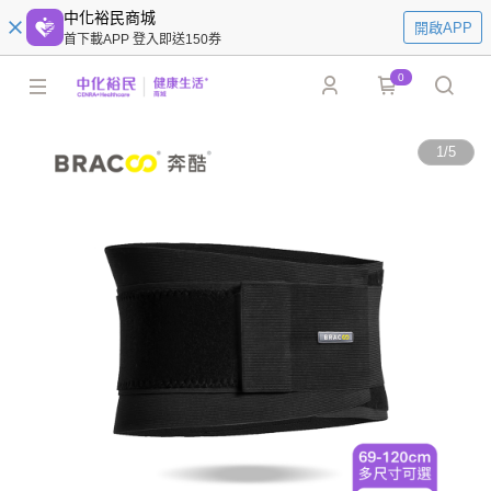
中化裕民商城
開啟APP
首下載APP 登入即送150券
0
1
/
5