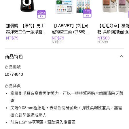
Apple Pay
街口支付
悠遊付
加價購_【綠的】男士
【LABiVET】拉比貝
【毛毛好室】機
超淨效三合一潔淨露
寵物益生菌 (共5款可
乾-高齡貓狗適用
全盈+PAY
200ml(濃郁麝香)
選) 1.5gx2包/盒、
10g/櫻桃鴨肉8g)
NT$79
NT$79
NT$69
NT$99
NT$99
2gx2包/盒
Hami Point
相關說明
商品特色
「Hami Point」為中華電信所提供之點數服務，可於會員專區綁定中華電信
會員帳號後，即可在購物車使用 Hami Point 折抵消費金額 (1點等於1元)。
運送方式
商品編號
10774840
全家取貨付款
每筆NT$80，滿NT$799(含以上)免運費
商品特色
橡膠刷毛具有高齒面附著力，可以一根根緊密貼合齒面清除牙菌
付款後全家取貨
斑
每筆NT$80，滿NT$799(含以上)免運費
尖端0.08mm極細毛，去除齒間牙菌斑，彈性柔韌性兼具，無需
萊爾富取貨付款
擔心對牙齦造成壓力
每筆NT$80，滿NT$799(含以上)免運費
前端1.5mm極薄頭，幫助深入後齒區