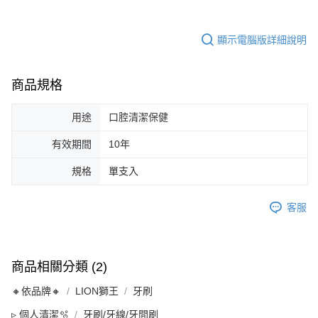
顯示電腦版詳細說明
商品規格
用途
口腔清潔保健
有效期間
10年
規格
單支入
客服
商品相關分類 (2)
🔸依品牌🔸
LION獅王
牙刷
▹ 個人清潔🫧
牙刷/牙線/牙間刷