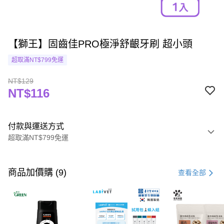
【獅王】固齒佳PRO極淨舒齦牙刷 超小頭
超取滿NT$799免運
NT$129
NT$116
付款與運送方式
超取滿NT$799免運
付款方式
信用卡一次付款
商品加價購 (9)
查看全部
超商取貨付款
LINE Pay