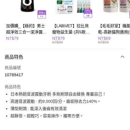
Apple Pay
街口支付
悠遊付
加價購_【綠的】男士
【LABiVET】拉比貝
【毛毛好室】機
超淨效三合一潔淨露
寵物益生菌 (共5款可
乾-高齡貓狗適用
全盈+PAY
200ml(濃郁麝香)
選) 1.5gx2包/盒、
10g/櫻桃鴨肉8g)
NT$79
NT$79
NT$69
NT$99
NT$99
2gx2包/盒
Hami Point
相關說明
商品特色
「Hami Point」為中華電信所提供之點數服務，可於會員專區綁定中華電信
會員帳號後，即可在購物車使用 Hami Point 折抵消費金額 (1點等於1元)。
運送方式
商品編號
10789417
全家取貨付款
每筆NT$80，滿NT$799(含以上)免運費
商品特色
日本熱銷音波震動牙刷 多款刷頭自由替換 專屬自己！
付款後全家取貨
高速音波震動 : 約9,000回/分，齒垢除去力140%。
每筆NT$80，滿NT$799(含以上)免運費
薄型刷頭 : 能深入後齒有效清潔
萊爾富取貨付款
超靜音、超輕巧，容易操作，攜帶方便。
每筆NT$80，滿NT$799(含以上)免運費