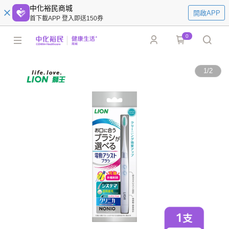
中化裕民商城
開啟APP
首下載APP 登入即送150券
0
1
/
2