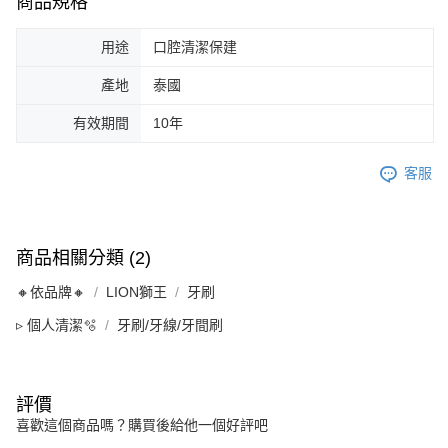
商品規格
用途
口腔清潔保建
產地
泰國
有效期間
10年
客服
商品相關分類 (2)
🔸依品牌🔸
LION獅王
牙刷
▹ 個人清潔🫧
牙刷/牙線/牙間刷
評價
喜歡這個商品嗎？購買後給他一個好評吧