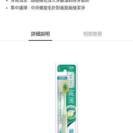
牙周清潔 : 超極細毛深入牙齦溝剃除牙菌斑
付款後萊爾富取貨
集中護理 : 中央螺旋毛針對齒面齒縫潔淨
每筆NT$80，滿NT$799(含以上)免運費
7-11取貨付款
每筆NT$80，滿NT$799(含以上)免運費
詳細說明
相關推薦
付款後7-11取貨
每筆NT$80，滿NT$799(含以上)免運費
宅配
每筆NT$100，滿NT$799(含以上)免運費