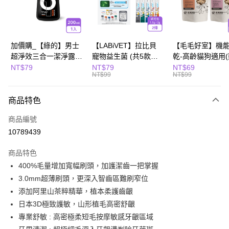
Apple Pay
街口支付
悠遊付
加價購_【綠的】男士
【LABiVET】拉比貝
【毛毛好室】機
超淨效三合一潔淨露
寵物益生菌 (共5款可
乾-高齡貓狗適用
全盈+PAY
200ml(濃郁麝香)
選) 1.5gx2包/盒、
10g/櫻桃鴨肉8g)
NT$79
NT$79
NT$69
NT$99
NT$99
2gx2包/盒
Hami Point
相關說明
商品特色
「Hami Point」為中華電信所提供之點數服務，可於會員專區綁定中華電信
會員帳號後，即可在購物車使用 Hami Point 折抵消費金額 (1點等於1元)。
運送方式
商品編號
10789439
全家取貨付款
每筆NT$80，滿NT$799(含以上)免運費
商品特色
400%毛量增加寬幅刷頭，加護潔齒一把掌握
付款後全家取貨
3.0mm超薄刷頭，更深入智齒區難刷窄位
每筆NT$80，滿NT$799(含以上)免運費
添加阿里山茶粹精華，植本柔護齒齦
萊爾富取貨付款
日本3D極致護敏，山形植毛高密舒齦
每筆NT$80，滿NT$799(含以上)免運費
專業舒敏 : 高密極柔短毛按摩敏感牙齦區域