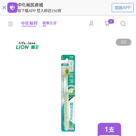
中化裕民商城
開啟APP
首下載APP 登入即送150券
0
1
/
2