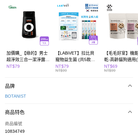
超商取貨付款
LINE Pay
Apple Pay
街口支付
悠遊付
加價購_【綠的】男士
【LABiVET】拉比貝
【毛毛好室】機
超淨效三合一潔淨露
寵物益生菌 (共5款可
乾-高齡貓狗適用
全盈+PAY
200ml(濃郁麝香)
選) 1.5gx2包/盒、
10g/櫻桃鴨肉8g)
NT$79
NT$79
NT$69
NT$99
NT$99
2gx2包/盒
Hami Point
相關說明
品牌
「Hami Point」為中華電信所提供之點數服務，可於會員專區綁定中華電信
會員帳號後，即可在購物車使用 Hami Point 折抵消費金額 (1點等於1元)。
運送方式
BOTANIST
全家取貨付款
商品特色
每筆NT$80，滿NT$799(含以上)免運費
商品編號
付款後全家取貨
10834749
每筆NT$80，滿NT$799(含以上)免運費