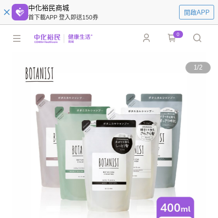
中化裕民商城
開啟APP
首下載APP 登入即送150券
0
1
/
2