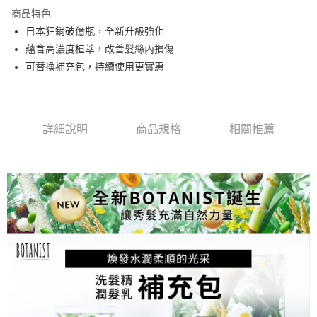
商品特色
萊爾富取貨付款
日本狂銷破億瓶，全新升級強化
每筆NT$80，滿NT$799(含以上)免運費
蘊含高濃度植萃，改善髮絲內損傷
付款後萊爾富取貨
可替換補充包，持續使用更實惠
每筆NT$80，滿NT$799(含以上)免運費
7-11取貨付款
每筆NT$80，滿NT$799(含以上)免運費
詳細說明
商品規格
相關推薦
付款後7-11取貨
每筆NT$80，滿NT$799(含以上)免運費
宅配
每筆NT$100，滿NT$799(含以上)免運費