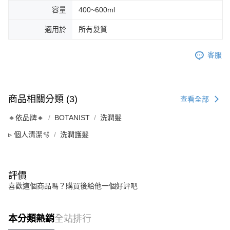
容量
400~600ml
適用於
所有髮質
客服
商品相關分類 (3)
查看全部
🔸依品牌🔸
BOTANIST
洗潤髮
▹ 個人清潔🫧
洗潤護髮
評價
喜歡這個商品嗎？購買後給他一個好評吧
本分類熱銷
全站排行