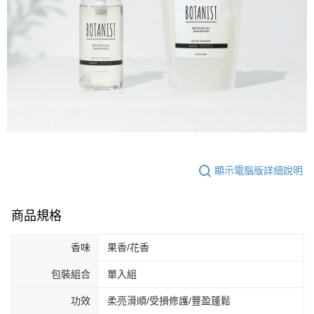
顯示電腦版詳細說明
商品規格
香味
果香/花香
包裝組合
單入組
功效
柔亮滑順/受損修護/豐盈蓬鬆