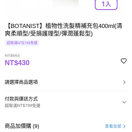
【BOTANIST】植物性洗髮精補充包400ml(清
爽柔順型/受損護理型/彈潤蓬鬆型)
超取滿NT$799免運
NT$563
NT$430
請選擇商品選項
付款與運送方式
超取滿NT$799免運
付款方式
信用卡一次付款
商品加價購 (9)
查看全部