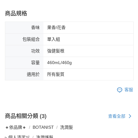
商品規格
香味
果香/花香
包裝組合
單入組
功效
強健髮根
容量
460mL/460g
適用於
所有髮質
客服
商品相關分類 (3)
查看全部
🔸依品牌🔸
BOTANIST
洗潤髮
▹ 個人清潔🫧
洗潤護髮