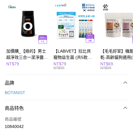
超商取貨付款
LINE Pay
Apple Pay
街口支付
悠遊付
加價購_【綠的】男士
【LABiVET】拉比貝
【毛毛好室】機
超淨效三合一潔淨露
寵物益生菌 (共5款可
乾-高齡貓狗適用
全盈+PAY
200ml(濃郁麝香)
選) 1.5gx2包/盒、
10g/櫻桃鴨肉8g)
NT$79
NT$79
NT$69
NT$99
NT$99
2gx2包/盒
Hami Point
相關說明
品牌
「Hami Point」為中華電信所提供之點數服務，可於會員專區綁定中華電信
會員帳號後，即可在購物車使用 Hami Point 折抵消費金額 (1點等於1元)。
運送方式
BOTANIST
全家取貨付款
商品特色
每筆NT$80，滿NT$799(含以上)免運費
商品編號
付款後全家取貨
10840042
每筆NT$80，滿NT$799(含以上)免運費