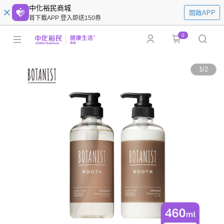
中化裕民商城
開啟APP
首下載APP 登入即送150券
0
1
/
2