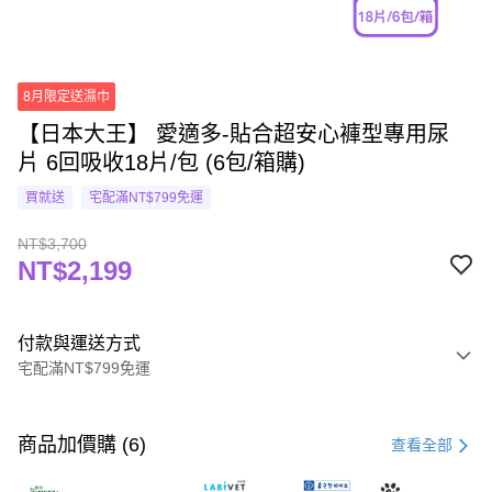
8月限定送濕巾
【日本大王】 愛適多-貼合超安心褲型專用尿
片 6回吸收18片/包 (6包/箱購)
買就送
宅配滿NT$799免運
NT$3,700
NT$2,199
付款與運送方式
宅配滿NT$799免運
付款方式
信用卡一次付款
商品加價購 (6)
查看全部
LINE Pay