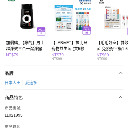
Apple Pay
街口支付
悠遊付
全盈+PAY
加價購_【綠的】男士
【LABiVET】拉比貝
【毛毛好室】雙
超淨效三合一潔淨露
寵物益生菌 (共5款可
菌-免疫好平衡1.5
Hami Point
200ml(濃郁麝香)
選) 1.5gx2包/盒、
包/組
NT$79
NT$79
NT$69
相關說明
NT$99
NT$99
2gx2包/盒
「Hami Point」為中華電信所提供之點數服務，可於會員專區綁定中華電信
會員帳號後，即可在購物車使用 Hami Point 折抵消費金額 (1點等於1元)。
運送方式
品牌
宅配
日本大王
愛適多
每筆NT$100，滿NT$799(含以上)免運費
商品特色
商品編號
11021995
商品特色