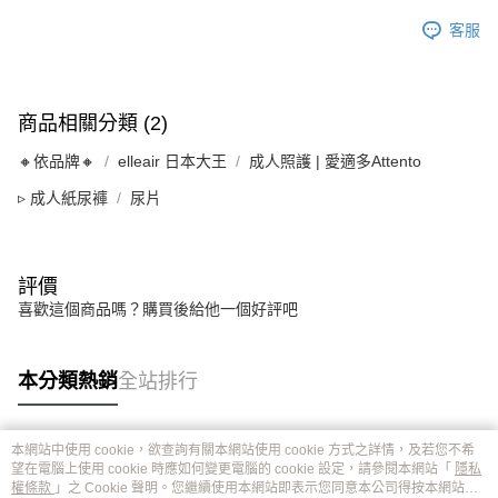
客服
商品相關分類 (2)
🔸依品牌🔸
elleair 日本大王
成人照護 | 愛適多Attento
▹ 成人紙尿褲
尿片
評價
喜歡這個商品嗎？購買後給他一個好評吧
本分類熱銷
全站排行
本網站中使用 cookie，欲查詢有關本網站使用 cookie 方式之詳情，及若您不希
熱門標籤
望在電腦上使用 cookie 時應如何變更電腦的 cookie 設定，請參閱本網站「
隱私
權條款
」之 Cookie 聲明。您繼續使用本網站即表示您同意本公司得按本網站使