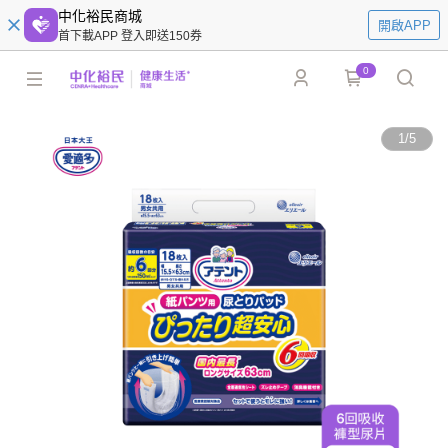
中化裕民商城
開啟APP
首下載APP 登入即送150券
0
1
/
5