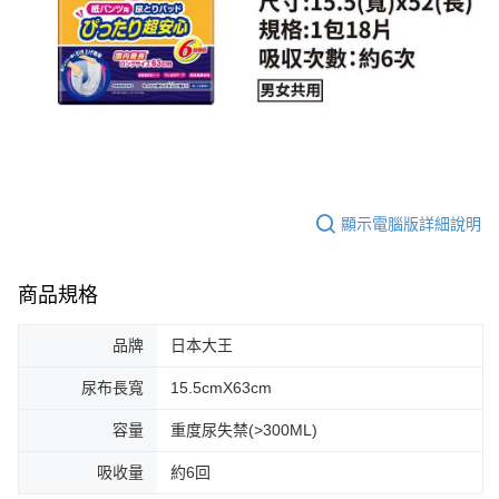
顯示電腦版詳細說明
商品規格
品牌
日本大王
尿布長寬
15.5cmX63cm
容量
重度尿失禁(>300ML)
吸收量
約6回