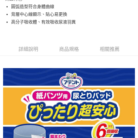
圓弧造型符合身體曲線
背層中心線顯示、貼心易更換
高分子吸收體、有效吸收尿液羽異
詳細說明
商品規格
相關推薦