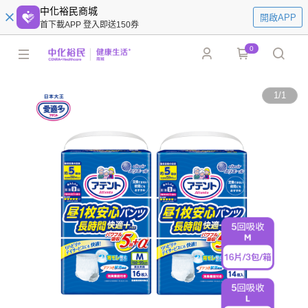
中化裕民商城
開啟APP
首下載APP 登入即送150券
0
1
/
1