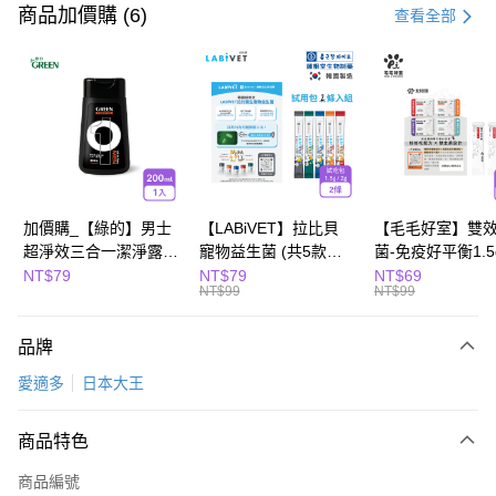
信用卡一次付款
商品加價購 (6)
查看全部
LINE Pay
Apple Pay
街口支付
悠遊付
全盈+PAY
加價購_【綠的】男士
【LABiVET】拉比貝
【毛毛好室】雙
超淨效三合一潔淨露
寵物益生菌 (共5款可
菌-免疫好平衡1.5
Hami Point
200ml(濃郁麝香)
選) 1.5gx2包/盒、
包/組
NT$79
NT$79
NT$69
相關說明
NT$99
NT$99
2gx2包/盒
「Hami Point」為中華電信所提供之點數服務，可於會員專區綁定中華電信
會員帳號後，即可在購物車使用 Hami Point 折抵消費金額 (1點等於1元)。
運送方式
品牌
宅配
愛適多
日本大王
每筆NT$100，滿NT$799(含以上)免運費
商品特色
商品編號