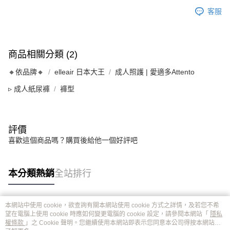
客服
商品相關分類 (2)
🔸依品牌🔸
elleair 日本大王
成人照護 | 愛適多Attento
▹ 成人紙尿褲
褲型
評價
喜歡這個商品嗎？購買後給他一個好評吧
本分類熱銷
全站排行
本網站中使用 cookie，欲查詢有關本網站使用 cookie 方式之詳情，及若您不希
熱門標籤
望在電腦上使用 cookie 時應如何變更電腦的 cookie 設定，請參閱本網站「
隱私
權條款
」之 Cookie 聲明。您繼續使用本網站即表示您同意本公司得按本網站使