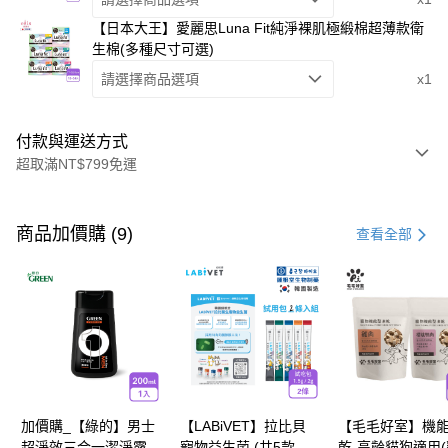
【日本大王】愛麗思Luna Fit純淨裸肌極緞棉超薄款衛
生棉(多種尺寸可選)
請選擇商品選項
x1
付款與運送方式
超取滿NT$799免運
付款方式
信用卡一次付款
商品加價購 (9)
查看全部
超商取貨付款
LINE Pay
Apple Pay
街口支付
悠遊付
加價購_【綠的】男士
【LABiVET】拉比貝
【毛毛好室】機
超淨效三合一潔淨露
寵物益生菌 (共5款可
乾-高齡貓狗適用