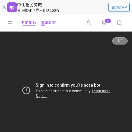
中化裕民商城
開啟APP
首下載APP 登入即送150券
0
1
/
2