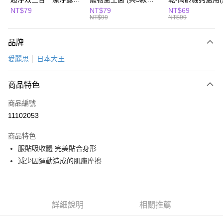
全盈+PAY
200ml(濃郁麝香)
選) 1.5gx2包/盒、
10g/櫻桃鴨肉8g)
NT$79
NT$79
NT$69
NT$99
NT$99
2gx2包/盒
Hami Point
相關說明
品牌
「Hami Point」為中華電信所提供之點數服務，可於會員專區綁定中華電信
會員帳號後，即可在購物車使用 Hami Point 折抵消費金額 (1點等於1元)。
運送方式
愛麗思
日本大王
全家取貨付款
商品特色
每筆NT$80，滿NT$799(含以上)免運費
商品編號
付款後全家取貨
11102053
每筆NT$80，滿NT$799(含以上)免運費
商品特色
萊爾富取貨付款
服貼吸收體 完美貼合身形
每筆NT$80，滿NT$799(含以上)免運費
減少因運動造成的肌膚摩擦
付款後萊爾富取貨
每筆NT$80，滿NT$799(含以上)免運費
7-11取貨付款
詳細說明
相關推薦
每筆NT$80，滿NT$799(含以上)免運費