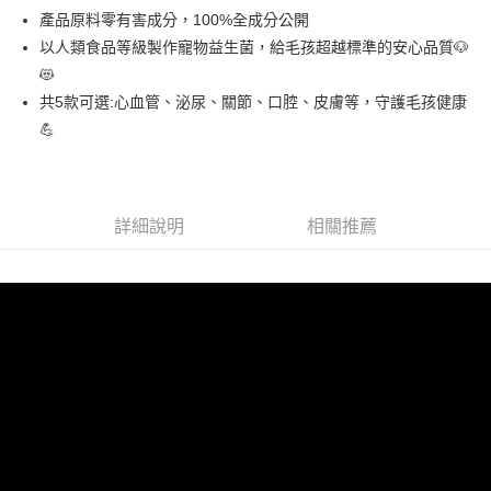
產品原料零有害成分，100%全成分公開
付款後全家取貨
以人類食品等級製作寵物益生菌，給毛孩超越標準的安心品質🐶
每筆NT$80，滿NT$799(含以上)免運費
😻
共5款可選:心血管、泌尿、關節、口腔、皮膚等，守護毛孩健康
試用包超商免運_付款後全家取貨
💪
免運費
萊爾富取貨付款
每筆NT$80，滿NT$799(含以上)免運費
詳細說明
相關推薦
試用包超商免運_萊爾富取貨付款
免運費
付款後萊爾富取貨
每筆NT$80，滿NT$799(含以上)免運費
試用包超商免運_付款後萊爾富取貨
免運費
7-11取貨付款
每筆NT$80，滿NT$799(含以上)免運費