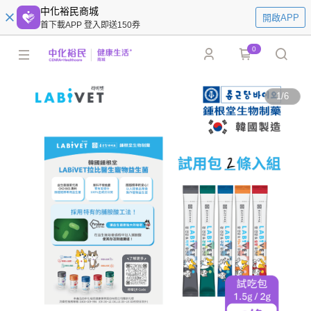
中化裕民商城
開啟APP
首下載APP 登入即送150券
0
1
/
6