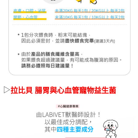
▷
拉比貝 腸胃與心血管寵物益生菌