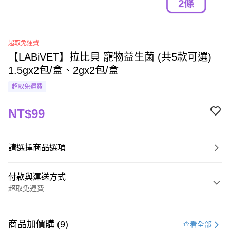
超取免運費
【LABiVET】拉比貝 寵物益生菌 (共5款可選)
1.5gx2包/盒、2gx2包/盒
超取免運費
NT$99
請選擇商品選項
付款與運送方式
超取免運費
付款方式
信用卡一次付款
商品加價購 (9)
查看全部