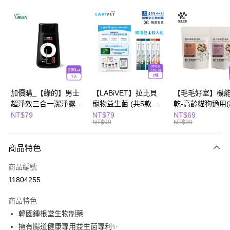
超商取貨付款
LINE Pay
Apple Pay
街口支付
悠遊付
加價購_【綠的】男士
【LABiVET】拉比貝
【毛毛好室】機
超淨效三合一潔淨露
寵物益生菌 (共5款可
乾-高齡貓狗適用
全盈+PAY
200ml(濃郁麝香)
選) 1.5gx2包/盒、
10g/櫻桃鴨肉8g)
NT$79
NT$79
NT$69
NT$99
NT$99
2gx2包/盒
Hami Point
相關說明
商品特色
「Hami Point」為中華電信所提供之點數服務，可於會員專區綁定中華電信
會員帳號後，即可在購物車使用 Hami Point 折抵消費金額 (1點等於1元)。
運送方式
商品編號
11804255
全家取貨付款
每筆NT$80，滿NT$799(含以上)免運費
商品特色
韓國鍾根堂生物制藥
試用包超商免運_全家取貨付款
擁有腸道健康專用益生菌專利✨
免運費