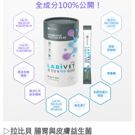
▷
拉比貝 腸胃與
皮膚
益生菌