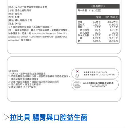
▷
拉比貝 腸胃與
口腔
益生菌