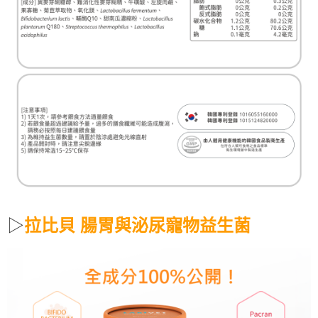
▷
拉比貝 腸胃與泌尿寵物益生菌