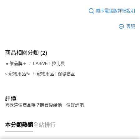
顯示電腦版詳細說明
客服
商品相關分類 (2)
🔸依品牌🔸
LABiVET 拉比貝
▹ 寵物用品🐾
寵物用品 | 保健食品
評價
喜歡這個商品嗎？購買後給他一個好評吧
本分類熱銷
全站排行