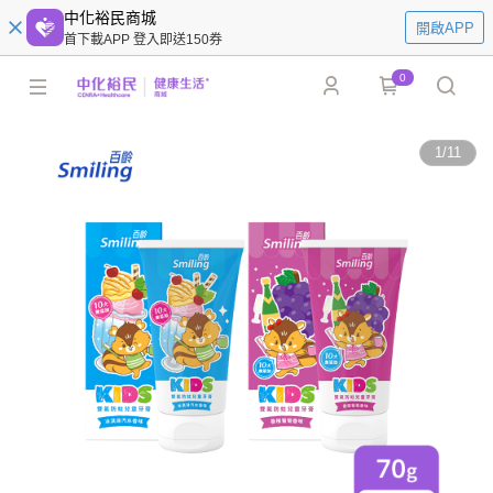
中化裕民商城
開啟APP
首下載APP 登入即送150券
0
1
/
11