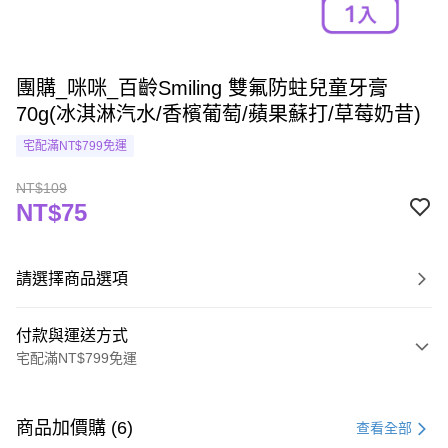
團購_咪咪_百齡Smiling 雙氟防蛀兒童牙膏
70g(冰淇淋汽水/香檳葡萄/蘋果蘇打/草莓奶昔)
宅配滿NT$799免運
NT$109
NT$75
請選擇商品選項
付款與運送方式
宅配滿NT$799免運
付款方式
信用卡一次付款
商品加價購 (6)
查看全部