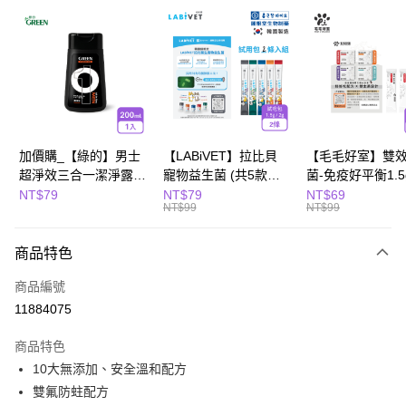
LINE Pay
Apple Pay
街口支付
悠遊付
全盈+PAY
加價購_【綠的】男士
【LABiVET】拉比貝
【毛毛好室】雙
超淨效三合一潔淨露
寵物益生菌 (共5款可
菌-免疫好平衡1.5
Hami Point
200ml(濃郁麝香)
選) 1.5gx2包/盒、
包/組
NT$79
NT$79
NT$69
相關說明
NT$99
NT$99
2gx2包/盒
「Hami Point」為中華電信所提供之點數服務，可於會員專區綁定中華電信
會員帳號後，即可在購物車使用 Hami Point 折抵消費金額 (1點等於1元)。
運送方式
商品特色
宅配
商品編號
每筆NT$100，滿NT$799(含以上)免運費
11884075
商品特色
10大無添加、安全溫和配方
雙氟防蛀配方